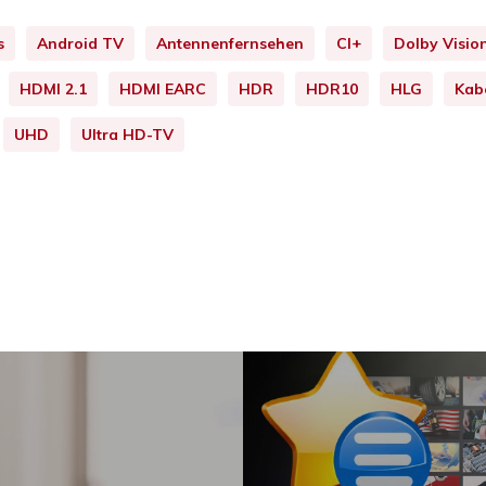
s
Android TV
Antennenfernsehen
CI+
Dolby Visio
HDMI 2.1
HDMI EARC
HDR
HDR10
HLG
Kab
UHD
Ultra HD-TV