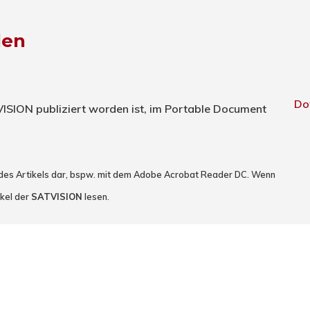
den
Do
TVISION publiziert worden ist, im Portable Document
 des Artikels dar, bspw. mit dem Adobe Acrobat Reader DC. Wenn
ikel der
SATVISION
lesen.