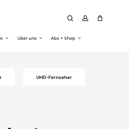
search
account
iv
Über uns
Abo + Shop
r
UHD-Fernseher