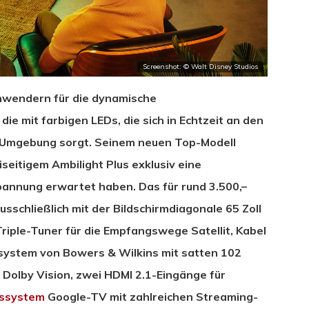
Screenshot: © Walt Disney Studios
nwendern für die dynamische
die mit farbigen LEDs, die sich in Echtzeit an den
le Umgebung sorgt. Seinem neuen Top-Modell
seitigem Ambilight Plus exklusiv eine
pannung erwartet haben. Das für rund 3.500,–
usschließlich mit der Bildschirmdiagonale 65 Zoll
Triple-Tuner für die Empfangswege Satellit, Kabel
dsystem von Bowers & Wilkins mit satten 102
 Dolby Vision, zwei HDMI 2.1-Eingänge für
bssystem
Google-TV mit zahlreichen Streaming-