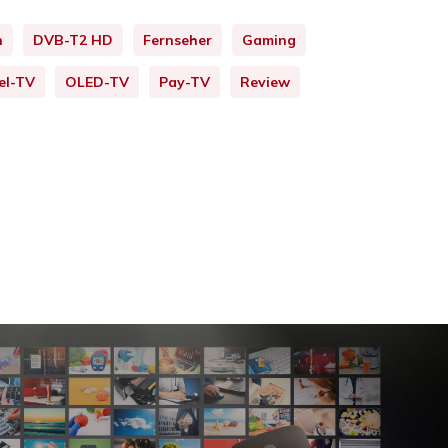
n
DVB-T2 HD
Fernseher
Gaming
el-TV
OLED-TV
Pay-TV
Review