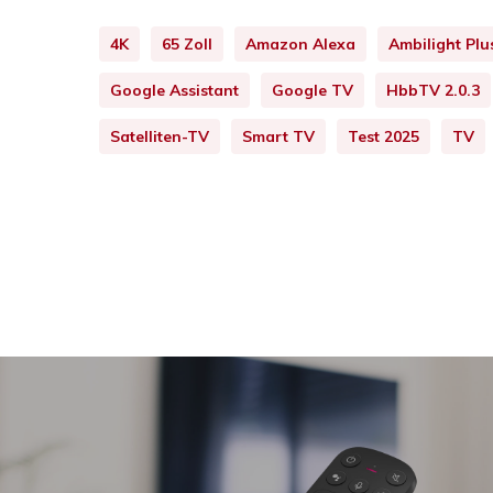
4K
65 Zoll
Amazon Alexa
Ambilight Plu
Google Assistant
Google TV
HbbTV 2.0.3
Satelliten-TV
Smart TV
Test 2025
TV