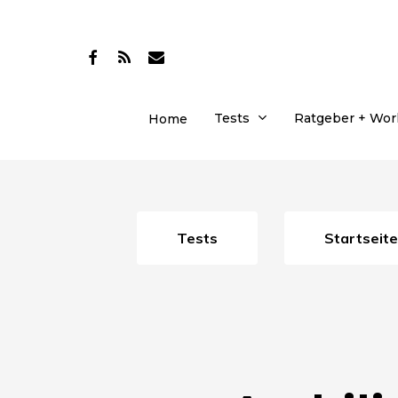
Skip
to
facebook
RSS
email
main
content
Tests
Ratgeber + Wo
Home
Tests
Startseite