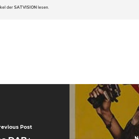
ikel der
SATVISION
lesen.
revious Post
N