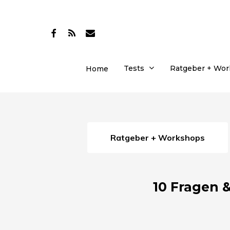
Skip
to
facebook
RSS
email
main
content
Tests
Ratgeber + Wo
Home
Ratgeber + Workshops
10 Fragen 