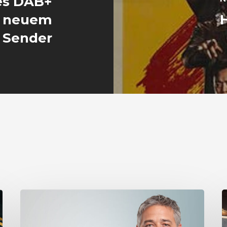
es DAB+
t neuem
H
Sender