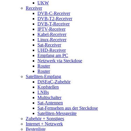
UKW
Receiver
DVB-C-Receiver
DVB-T2-Receiver
DVB-T-Receiver
IPTV-Receiver
Kabel-Receiver
Linux-Receiver
Sat-Receiver
UHD-Receiver
Empfang am PC
Netzwerk via Steckdose
Router
Router
Satelliten-Empfang
DiSEqC-Zubehör
Kopfstellen
LNBs
Multischalter
Sat-Antennen
Sat-Fernsehen aus der Steckdose
Satelliten-Messgeräte
Zubehör + Sonstiges
Internet + Netzwerk
Bestenliste