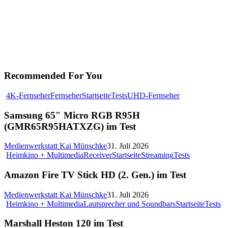
Recommended For You
4K-Fernseher
Fernseher
Startseite
Tests
UHD-Fernseher
Samsung 65″ Micro RGB R95H
(GMR65R95HATXZG) im Test
Medienwerkstatt Kai Münschke
31. Juli 2026
Heimkino + Multimedia
Receiver
Startseite
Streaming
Tests
Amazon Fire TV Stick HD (2. Gen.) im Test
Medienwerkstatt Kai Münschke
31. Juli 2026
Heimkino + Multimedia
Lautsprecher und Soundbars
Startseite
Tests
Marshall Heston 120 im Test