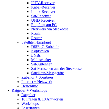
IPTV-Receiver
Kabel-Receiver
Linux-Receiver
Sat-Receiver
UHD-Receiver
Empfang am PC
Netzwerk via Steckdose
Router
Router
Satelliten-Empfang
DiSEqC-Zubehör
Kopfstellen
LNBs
Multischalter
Sat-Antennen
Sat-Fernsehen aus der Steckdose
Satelliten-Messgeräte
Zubehör + Sonstiges
Internet + Netzwerk
Bestenliste
Ratgeber + Workshops
Ratgeber
10 Fragen & 10 Antworten
Workshops
Leserfragen