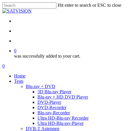
Skip
Hit enter to search or ESC to close
to
Close
main
Search
content
facebook
RSS
email
search
account
0
was successfully added to your cart.
Menu
search
account
0
Menu
Home
Tests
Blu-ray + DVD
3D Blu-ray Player
Blu-ray + HD DVD Player
DVD-Player
DVD-Recorder
Blu-ray-Recorder
Ultra HD-Blu-ray Recorder
Ultra HD-Blu-ray-Player
DVB-T Antennen