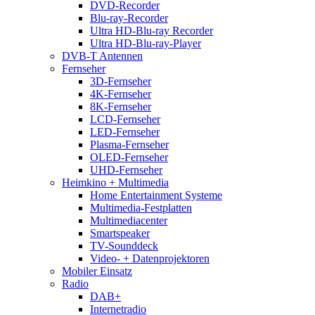
DVD-Recorder
Blu-ray-Recorder
Ultra HD-Blu-ray Recorder
Ultra HD-Blu-ray-Player
DVB-T Antennen
Fernseher
3D-Fernseher
4K-Fernseher
8K-Fernseher
LCD-Fernseher
LED-Fernseher
Plasma-Fernseher
OLED-Fernseher
UHD-Fernseher
Heimkino + Multimedia
Home Entertainment Systeme
Multimedia-Festplatten
Multimediacenter
Smartspeaker
TV-Sounddeck
Video- + Datenprojektoren
Mobiler Einsatz
Radio
DAB+
Internetradio