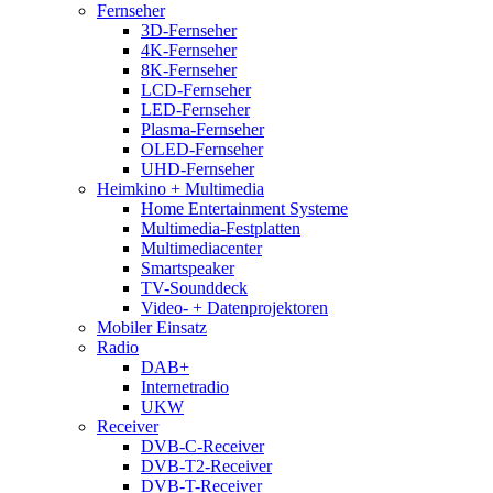
Fernseher
3D-Fernseher
4K-Fernseher
8K-Fernseher
LCD-Fernseher
LED-Fernseher
Plasma-Fernseher
OLED-Fernseher
UHD-Fernseher
Heimkino + Multimedia
Home Entertainment Systeme
Multimedia-Festplatten
Multimediacenter
Smartspeaker
TV-Sounddeck
Video- + Datenprojektoren
Mobiler Einsatz
Radio
DAB+
Internetradio
UKW
Receiver
DVB-C-Receiver
DVB-T2-Receiver
DVB-T-Receiver