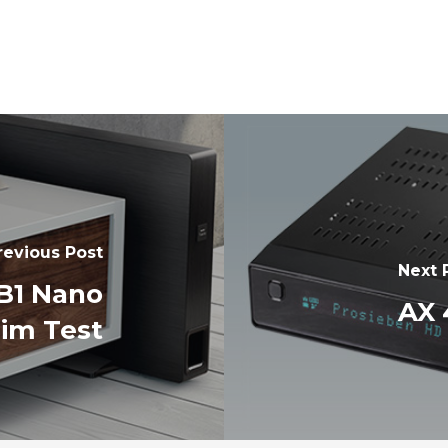
revious Post
Next 
 B1 Nano
AX 
im Test