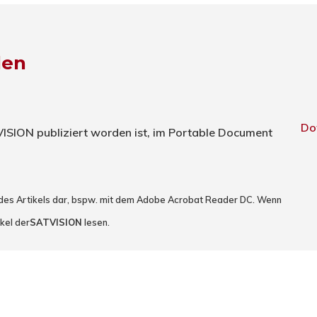
den
Do
TVISION publiziert worden ist, im Portable Document
 des Artikels dar, bspw. mit dem Adobe Acrobat Reader DC. Wenn
kel der
SATVISION
lesen.