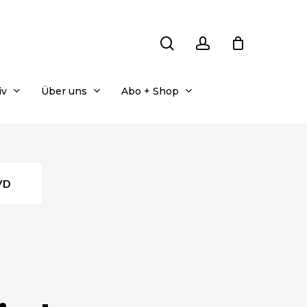
search
account
iv
Über uns
Abo + Shop
DVD