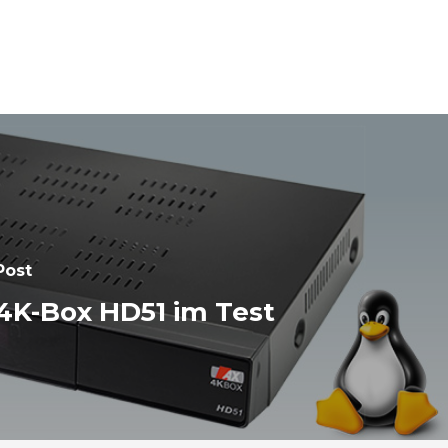
Post
4K-Box HD51 im Test