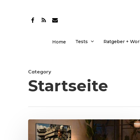
Skip
to
facebook
RSS
email
main
content
Tests
Ratgeber + Wo
Home
Category
Startseite