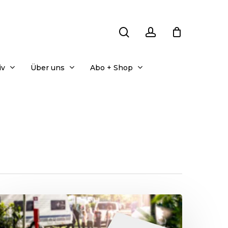
search
account
iv
Über uns
Abo + Shop