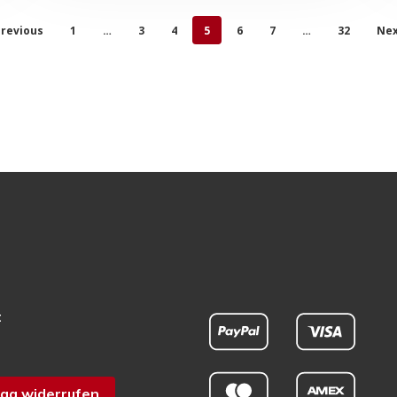
revious
1
…
3
4
5
6
7
…
32
Nex
t
ag widerrufen