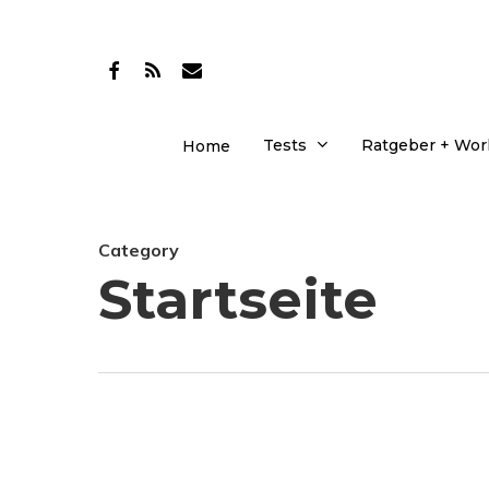
Skip
to
facebook
RSS
email
main
content
Tests
Ratgeber + Wo
Home
Category
Startseite