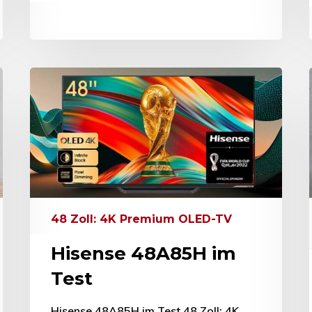
48 Zoll: 4K Premium OLED-TV
Hisense 48A85H im
Test
Hisense 48A85H im Test 48 Zoll: 4K