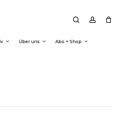
search
account
iv
Über uns
Abo + Shop