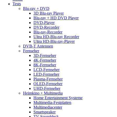
Menu
Tests
Blu-ray + DVD
3D Blu-ray Player
Blu-ray + HD DVD Player
DVD-Player
DVD-Recorder
Blu-ray-Recorder
Ultra HD-Blu-ray Recorder
Ultra HD-Blu-ray-Player
DVB-T Antennen
Fernseher
3D-Fernseher
4K-Fernseher
8K-Fernseher
LCD-Fernseher
LED-Fernseher
Plasma-Fernseher
OLED-Fernseher
UHD-Fernseher
Heimkino + Multimedia
Home Entertainment Systeme
Multimedia-Festplatten
Multimediacenter
Smartspeaker
TV-Sounddeck