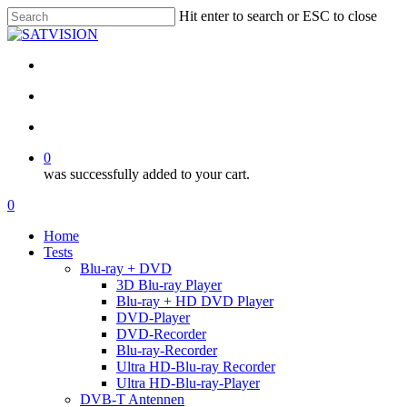
Skip
Hit enter to search or ESC to close
to
Close
main
Search
content
facebook
RSS
email
search
account
0
was successfully added to your cart.
Menu
search
account
0
Menu
Home
Tests
Blu-ray + DVD
3D Blu-ray Player
Blu-ray + HD DVD Player
DVD-Player
DVD-Recorder
Blu-ray-Recorder
Ultra HD-Blu-ray Recorder
Ultra HD-Blu-ray-Player
DVB-T Antennen