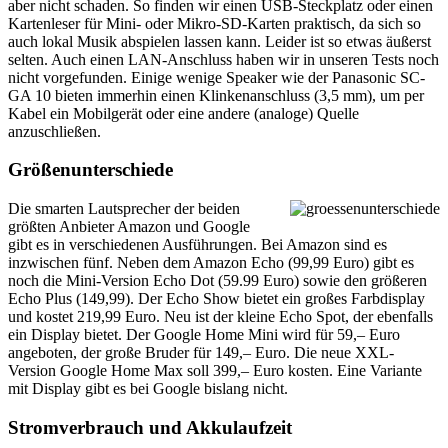
aber nicht schaden. So finden wir einen USB-Steckplatz oder einen
Kartenleser für Mini- oder Mikro-SD-Karten praktisch, da sich so
auch lokal Musik abspielen lassen kann. Leider ist so etwas äußerst
selten. Auch einen LAN-Anschluss haben wir in unseren Tests noch
nicht vorgefunden. Einige wenige Speaker wie der Panasonic SC-
GA 10 bieten immerhin einen Klinkenanschluss (3,5 mm), um per
Kabel ein Mobilgerät oder eine andere (analoge) Quelle
anzuschließen.
Größenunterschiede
Die smarten Lautsprecher der beiden
größten Anbieter Amazon und Google
gibt es in verschiedenen Ausführungen. Bei Amazon sind es
inzwischen fünf. Neben dem Amazon Echo (99,99 Euro) gibt es
noch die Mini-Version Echo Dot (59.99 Euro) sowie den größeren
Echo Plus (149,99). Der Echo Show bietet ein großes Farbdisplay
und kostet 219,99 Euro. Neu ist der kleine Echo Spot, der ebenfalls
ein Display bietet. Der Google Home Mini wird für 59,– Euro
angeboten, der große Bruder für 149,– Euro. Die neue XXL-
Version Google Home Max soll 399,– Euro kosten. Eine Variante
mit Display gibt es bei Google bislang nicht.
Stromverbrauch und Akkulaufzeit