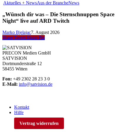
Aktuelles + News
Aus der Branche
News
„Wünsch dir was – Die Sternschnuppen Space
Night“ live auf ARD Twitch
Marko Bjelajac
7. August 2026
Share
Tweet
Share
Pin
PRECON Medien GmbH
SATVISION
Dortmunderstraße 12
58455 Witten
Fon:
+49 2302 28 23 3 0
E-Mail:
info@satvision.de
Kontakt
Hilfe
Vertrag widerrufen