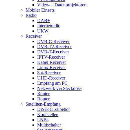
Video- + Datenprojektoren
Mobiler Einsatz
Radio
DAB+
Internetradio
UKW
Receiver
DVB-C-Receiver
DVB-T2-Receiver
DVB-T-Receiver
IPTV-Receiver
Kabel-Receiver
Linux-Receiver
Sat-Receiver
UHD-Receiver
Empfang am PC
Netzwerk via Steckdose
Router
Router
Satelliten-Empfang
DiSEqC-Zubehör
Kopfstellen
LNBs
Multischalter