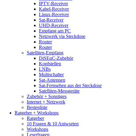
IPTV-Receiver
Kabel-Receiver
Linux-Receiver
Sat-Receiver
UHD-Receiver
Empfang am PC
Netzwerk via Steckdose
Router
Router
Satelliten-Empfang
DiSEqC-Zubehör
Kopfstellen
LNBs
Multischalter
Sat-Antennen
Sat-Fernsehen aus der Steckdose
Satelliten-Messgeräte
Zubehör + Sonstiges
Internet + Netzwerk
Bestenliste
Ratgeber + Workshops
Ratgeber
10 Fragen & 10 Antworten
Workshops
Leserfragen