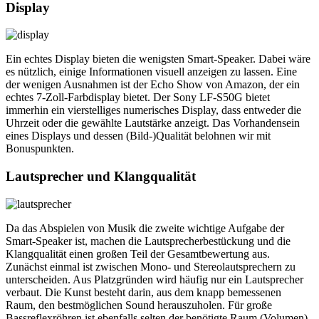
Display
Ein echtes Display bieten die wenigsten Smart-Speaker. Dabei wäre
es nützlich, einige Informationen visuell anzeigen zu lassen. Eine
der wenigen Ausnahmen ist der Echo Show von Amazon, der ein
echtes 7-Zoll-Farbdisplay bietet. Der Sony LF-S50G bietet
immerhin ein vierstelliges numerisches Display, dass entweder die
Uhrzeit oder die gewählte Lautstärke anzeigt. Das Vorhandensein
eines Displays und dessen (Bild-)Qualität belohnen wir mit
Bonuspunkten.
Lautsprecher und Klangqualität
Da das Abspielen von Musik die zweite wichtige Aufgabe der
Smart-Speaker ist, machen die Lautsprecherbestückung und die
Klangqualität einen großen Teil der Gesamtbewertung aus.
Zunächst einmal ist zwischen Mono- und Stereolautsprechern zu
unterscheiden. Aus Platzgründen wird häufig nur ein Lautsprecher
verbaut. Die Kunst besteht darin, aus dem knapp bemessenen
Raum, den bestmöglichen Sound herauszuholen. Für große
Bassreflexröhren ist ebenfalls selten der benötigte Raum (Volumen)