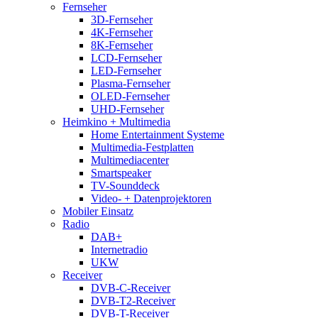
Fernseher
3D-Fernseher
4K-Fernseher
8K-Fernseher
LCD-Fernseher
LED-Fernseher
Plasma-Fernseher
OLED-Fernseher
UHD-Fernseher
Heimkino + Multimedia
Home Entertainment Systeme
Multimedia-Festplatten
Multimediacenter
Smartspeaker
TV-Sounddeck
Video- + Datenprojektoren
Mobiler Einsatz
Radio
DAB+
Internetradio
UKW
Receiver
DVB-C-Receiver
DVB-T2-Receiver
DVB-T-Receiver