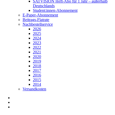
SATVISION Heft-Abo für 1 Jahr – außerhalb
Deutschlands
Student:innen-Abonnement
E-Paper-Abonnement
Beitrags-Flatrate
Nachbestellservice
2026
2025
2024
2023
2022
2021
2020
2019
2018
2017
2016
2015
2014
Versandkosten