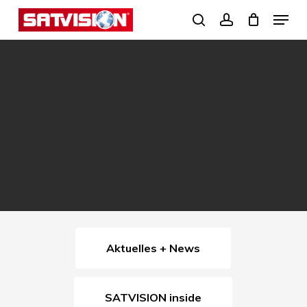
Skip
Menu
search
account
to
Close
main
Menu
content
Aktuelles + News
SATVISION inside