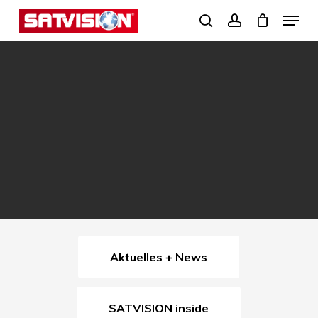
Skip
Menu
search
account
to
Close
main
Menu
content
Aktuelles + News
SATVISION inside