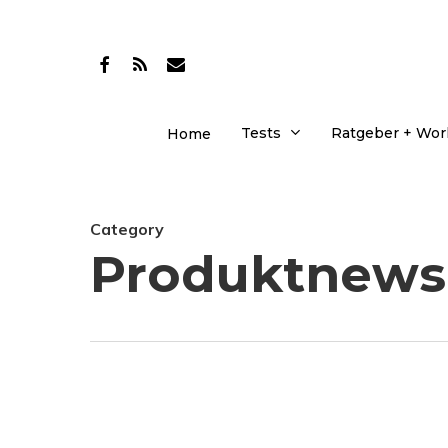
Skip
to
facebook
RSS
email
main
content
Tests
Ratgeber + Wo
Home
Category
Produktnews