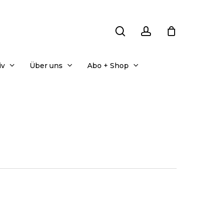
search
account
iv
Über uns
Abo + Shop