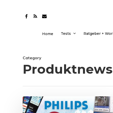
Skip
to
facebook
RSS
email
main
content
Tests
Ratgeber + Wo
Home
Category
Produktnews