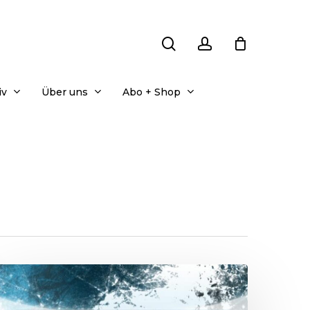
search
account
iv
Über uns
Abo + Shop