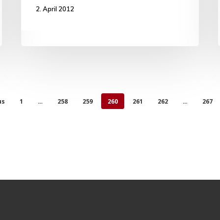
2. April 2012
us
1
…
258
259
260
261
262
…
267