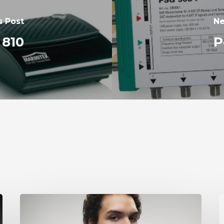
s Post
Ne
 810
P