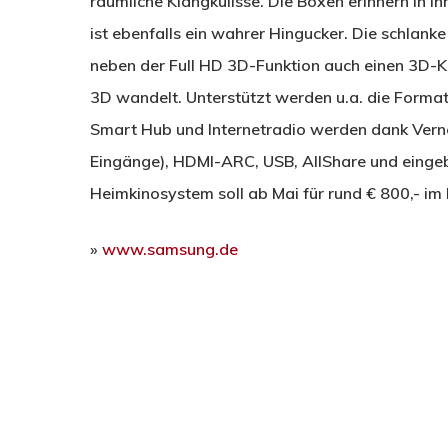
räumliche Klangkulisse. Die Boxen erinnern in i
ist ebenfalls ein wahrer Hingucker. Die schlank
neben der Full HD 3D-Funktion auch einen 3D-Ko
3D wandelt. Unterstützt werden u.a. die For
Smart Hub und Internetradio werden dank Vernet
Eingänge), HDMI-ARC, USB, AllShare und eing
Heimkinosystem soll ab Mai für rund € 800,- im H
»
www.samsung.de