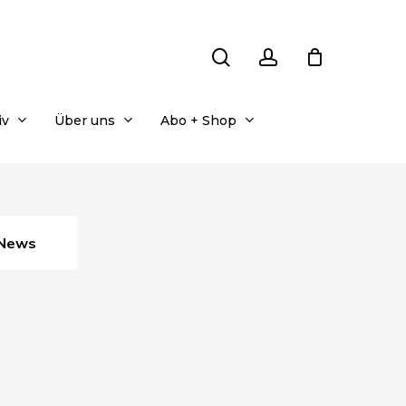
search
account
iv
Über uns
Abo + Shop
News