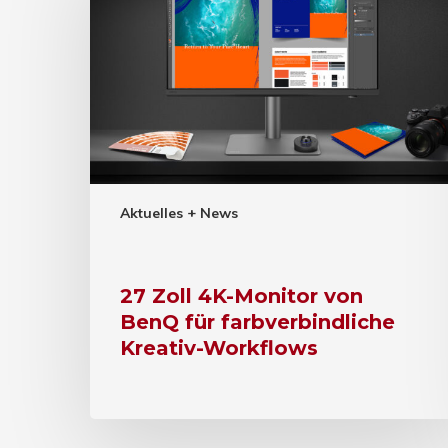
Aktuelles + News
27 Zoll 4K-Monitor von
BenQ für farbverbindliche
Kreativ-Workflows