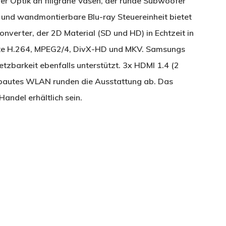
hrer Optik an filigrane Vasen, der runde Subwoofer
e und wandmontierbare Blu-ray Steuereinheit bietet
nverter, der 2D Material (SD und HD) in Echtzeit in
mate H.264, MPEG2/4, DivX-HD und MKV. Samsungs
zbarkeit ebenfalls unterstützt. 3x HDMI 1.4 (2
ebautes WLAN runden die Ausstattung ab. Das
andel erhältlich sein.