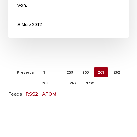
von…
9. März 2012
Previous
1
…
259
260
261
262
263
…
267
Next
Feeds |
RSS2
|
ATOM