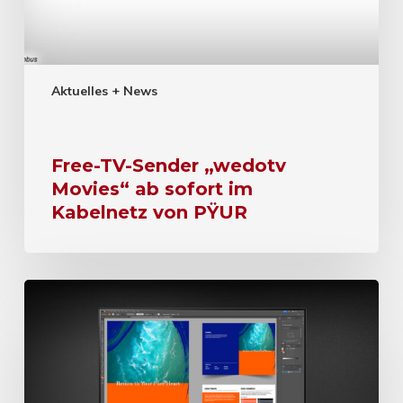
Aktuelles + News
Free-TV-Sender „wedotv
Movies“ ab sofort im
Kabelnetz von PŸUR