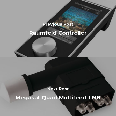
Previous Post
Raumfeld Controller
Next Post
Megasat Quad Multifeed-LNB