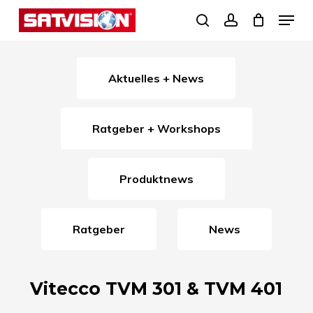
Skip
Menu
search
account
to
Close
main
Menu
content
Aktuelles + News
Ratgeber + Workshops
Produktnews
Ratgeber
News
Vitecco TVM 301 & TVM 401