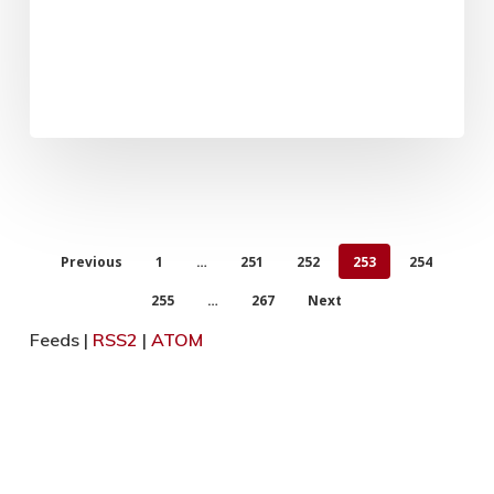
Previous
1
…
251
252
253
254
255
…
267
Next
Feeds |
RSS2
|
ATOM