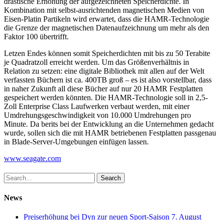
drastische Erhöhung der aufgezeichneten Speicherdichte. In
Kombination mit selbst-ausrichtenden magnetischen Medien von
Eisen-Platin Partikeln wird erwartet, dass die HAMR-Technologie
die Grenze der magnetischen Datenaufzeichnung um mehr als den
Faktor 100 übertrifft.
Letzen Endes können somit Speicherdichten mit bis zu 50 Terabite
je Quadratzoll erreicht werden. Um das Größenverhältnis in
Relation zu setzen: eine digitale Bibliothek mit allen auf der Welt
verfassten Büchern ist ca. 400TB groß – es ist also vorstellbar, dass
in naher Zukunft all diese Bücher auf nur 20 HAMR Festplatten
gespeichert werden könnten. Die HAMR-Technologie soll in 2,5-
Zoll Enterprise Class Laufwerken verbaut werden, mit einer
Umdrehungsgeschwindigkeit von 10.000 Umdrehungen pro
Minute. Da berits bei der Entwicklung an die Unternehmen gedacht
wurde, sollen sich die mit HAMR betriebenen Festplatten passgenau
in Blade-Server-Umgebungen einfügen lassen.
www.seagate.com
Search
News
Preiserhöhung bei Dyn zur neuen Sport-Saison
7. August