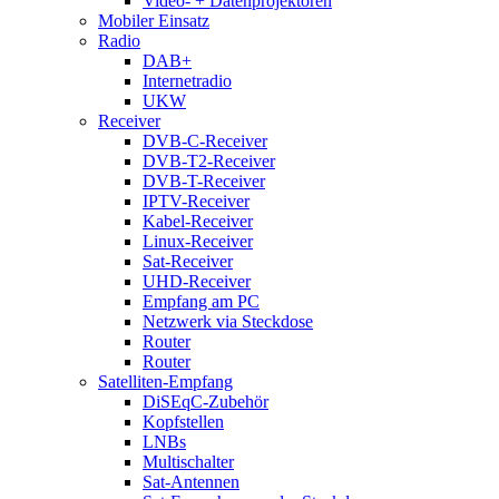
Video- + Datenprojektoren
Mobiler Einsatz
Radio
DAB+
Internetradio
UKW
Receiver
DVB-C-Receiver
DVB-T2-Receiver
DVB-T-Receiver
IPTV-Receiver
Kabel-Receiver
Linux-Receiver
Sat-Receiver
UHD-Receiver
Empfang am PC
Netzwerk via Steckdose
Router
Router
Satelliten-Empfang
DiSEqC-Zubehör
Kopfstellen
LNBs
Multischalter
Sat-Antennen