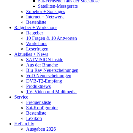
Sat-Fernsehen aus der Steckdose
Satelliten-Messgeräte
Zubehör + Sonstiges
Internet + Netzwerk
Bestenliste
Ratgeber + Workshops
Ratgeber
10 Fragen & 10 Antworten
Workshops
Leserfragen
Aktuelles + News
SATVISION inside
Aus der Branche
Blu-Ray Neuerscheinungen
VoD Neuerscheinungen
DVB-T2-Empfang
Produktnews
TV, Video und Multimedia
Service
Frequenzliste
Sat-Konfigurator
Bestenliste
Lexikon
Heftarchiv
Ausgaben 2026