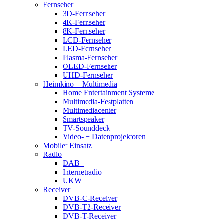
Fernseher
3D-Fernseher
4K-Fernseher
8K-Fernseher
LCD-Fernseher
LED-Fernseher
Plasma-Fernseher
OLED-Fernseher
UHD-Fernseher
Heimkino + Multimedia
Home Entertainment Systeme
Multimedia-Festplatten
Multimediacenter
Smartspeaker
TV-Sounddeck
Video- + Datenprojektoren
Mobiler Einsatz
Radio
DAB+
Internetradio
UKW
Receiver
DVB-C-Receiver
DVB-T2-Receiver
DVB-T-Receiver