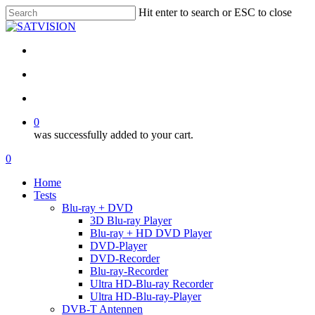
Skip
Hit enter to search or ESC to close
to
Close
main
Search
content
facebook
RSS
email
search
account
0
was successfully added to your cart.
Menu
search
account
0
Menu
Home
Tests
Blu-ray + DVD
3D Blu-ray Player
Blu-ray + HD DVD Player
DVD-Player
DVD-Recorder
Blu-ray-Recorder
Ultra HD-Blu-ray Recorder
Ultra HD-Blu-ray-Player
DVB-T Antennen