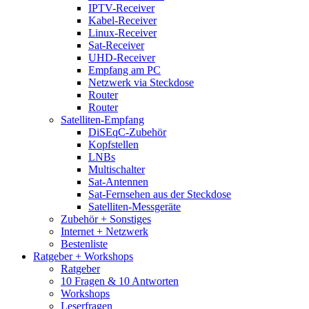
IPTV-Receiver
Kabel-Receiver
Linux-Receiver
Sat-Receiver
UHD-Receiver
Empfang am PC
Netzwerk via Steckdose
Router
Router
Satelliten-Empfang
DiSEqC-Zubehör
Kopfstellen
LNBs
Multischalter
Sat-Antennen
Sat-Fernsehen aus der Steckdose
Satelliten-Messgeräte
Zubehör + Sonstiges
Internet + Netzwerk
Bestenliste
Ratgeber + Workshops
Ratgeber
10 Fragen & 10 Antworten
Workshops
Leserfragen