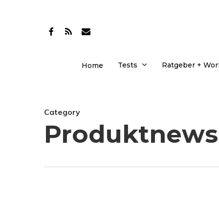
Skip
to
facebook
RSS
email
main
content
Tests
Ratgeber + Wo
Home
Category
Produktnews