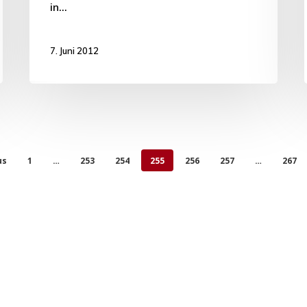
in…
7. Juni 2012
us
1
…
253
254
255
256
257
…
267