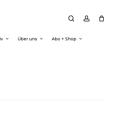
search
account
iv
Über uns
Abo + Shop