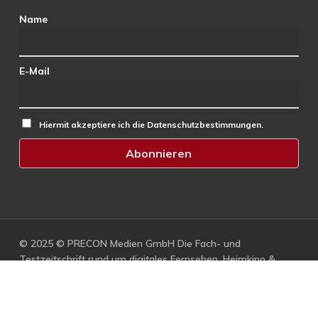
Name
E-Mail
Hiermit akzeptiere ich die Datenschutzbestimmungen.
© 2025 © PRECON Medien GmbH Die Fach- und
Testzeitschrift rund um digitales Fernsehen, Heimkino &
Multimedia.
facebook
RSS