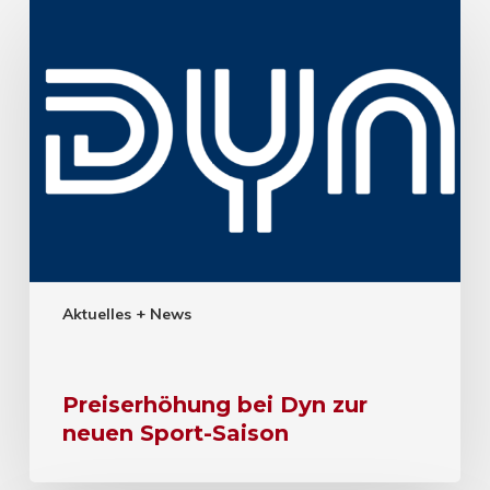
Aktuelles + News
Preiserhöhung bei Dyn zur
neuen Sport-Saison