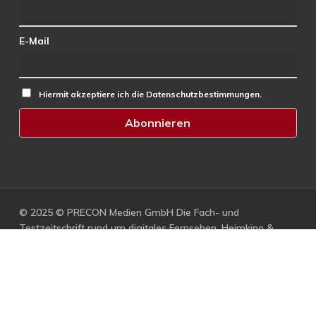
E-Mail
Hiermit akzeptiere ich die Datenschutzbestimmungen.
© 2025 © PRECON Medien GmbH Die Fach- und
Testzeitschrift rund um digitales Fernsehen, Heimkino &
Multimedia.
facebook
RSS