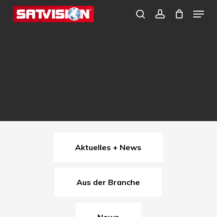
Skip
Menu
search
account
to
Close
main
Menu
content
Aktuelles + News
Aus der Branche
News