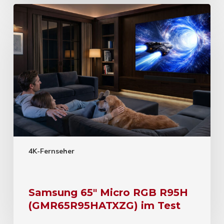
4K-Fernseher
Samsung 65″ Micro RGB R95H
(GMR65R95HATXZG) im Test