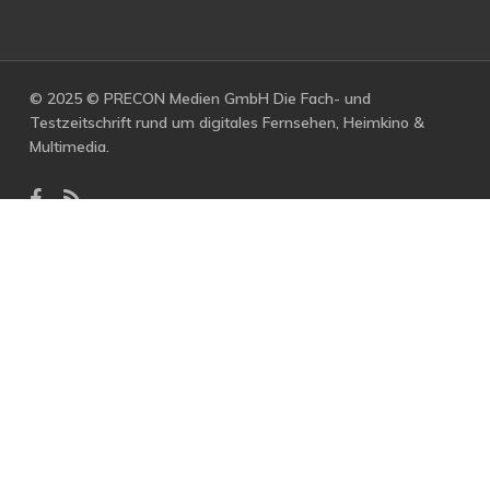
© 2025 © PRECON Medien GmbH Die Fach- und
Testzeitschrift rund um digitales Fernsehen, Heimkino &
Multimedia.
facebook
RSS