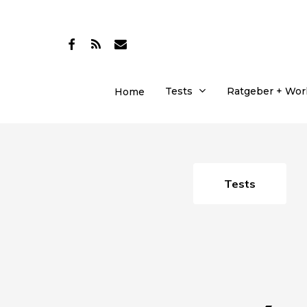
Skip
to
facebook
RSS
email
main
content
Tests
Ratgeber + Wo
Home
Tests