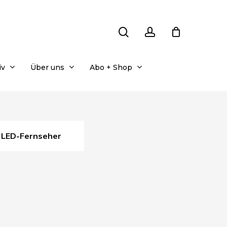
search
account
iv
Über uns
Abo + Shop
LED-Fernseher