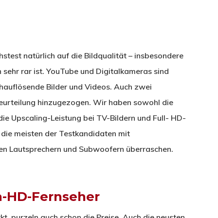
stest natürlich auf die Bildqualität – insbesondere
h sehr rar ist. YouTube und Digitalkameras sind
chauflösende Bilder und Videos. Auch zwei
eurteilung hinzugezogen. Wir haben sowohl die
ie Upscaling-Leistung bei TV-Bildern und Full- HD-
 die meisten der Testkandidaten mit
ten Lautsprechern und Subwoofern überraschen.
ra-HD-Fernseher
t, purzeln auch schon die Preise. Auch die neusten