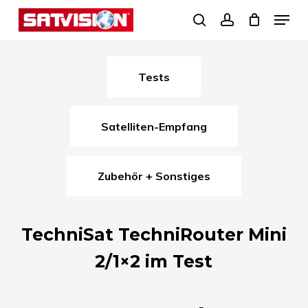
Skip
Menu
search
account
to
Close
main
Menu
content
Tests
Satelliten-Empfang
Zubehör + Sonstiges
TechniSat TechniRouter Mini
2/1×2 im Test