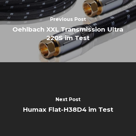
Previous Post
Oehlbach XXL Transmission Ultra
220S im Test
Next Post
Humax Flat-H38D4 im Test