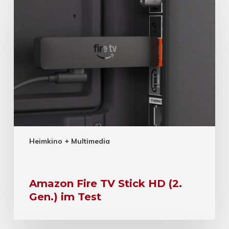
Heimkino + Multimedia
Amazon Fire TV Stick HD (2.
Gen.) im Test