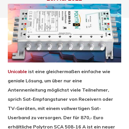
Unicable
ist
eine gleichermaßen einfach
e
wie
geniale Lösung, um über nur eine
Antennenleitung möglichst viele Teilnehmer,
sprich
Sat-Empfangst
uner
von Receivern oder
TV-
Geräten, mit
einem vollwertigen Sat-
Userband zu versorgen.
Der
für 870,- Euro
erhältliche
P
olytron SCA 508-16 A ist ein neuer