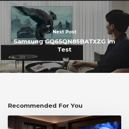
Next Post
Samsung GQ65QN85BATXZG im
Test
Recommended For You