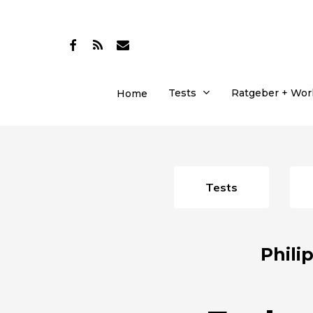
Skip
to
facebook
RSS
email
main
content
Tests
Ratgeber + Wo
Home
Tests
Phili