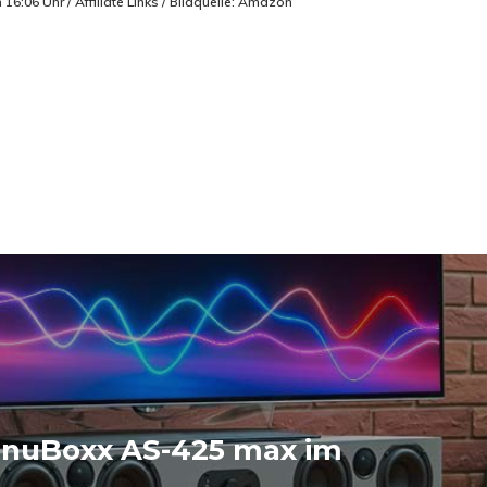
6:06 Uhr / Affiliate Links / Bildquelle: Amazon
 nuBoxx AS-425 max im