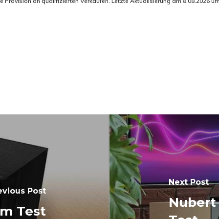
rovision an qualifizierten Verkäufen. Letzte Aktualisierung am 8.08.2026 um 1
Next Post
evious Post
Nubert
im Test