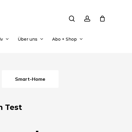
search
account
iv
Über uns
Abo + Shop
Smart-Home
m Test