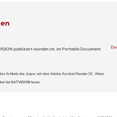
den
Do
TVISION publiziert worden ist, im Portable Document
 des Artikels dar, bspw. mit dem Adobe Acrobat Reader DC. Wenn
kel der
SATVISION
lesen.