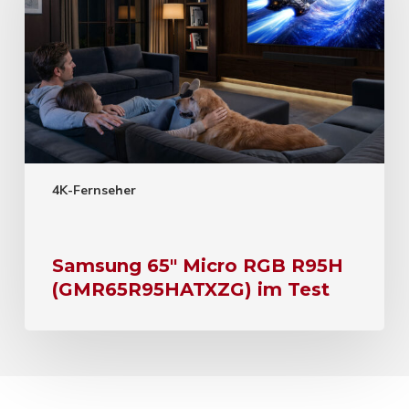
4K-Fernseher
Samsung 65″ Micro RGB R95H
(GMR65R95HATXZG) im Test