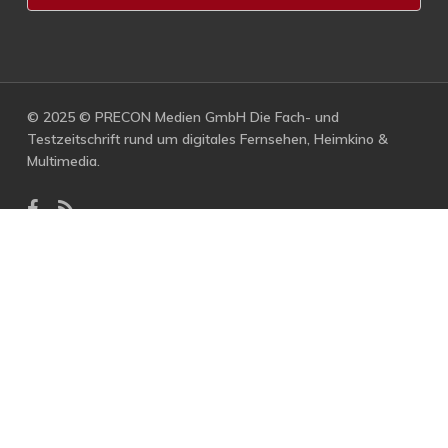
© 2025 © PRECON Medien GmbH Die Fach- und
Testzeitschrift rund um digitales Fernsehen, Heimkino &
Multimedia.
facebook
RSS