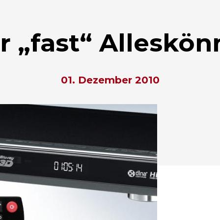
r „fast“ Alleskön
01. Dezember 2010
hließen.