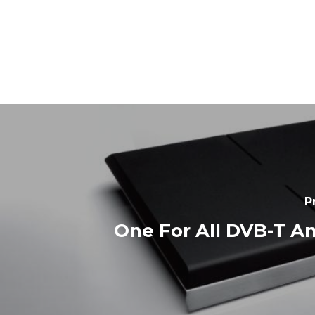
P
One For All DVB-T A