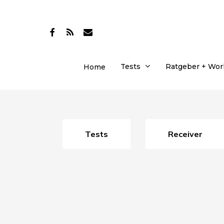
Skip
to
facebook
RSS
email
main
content
Tests
Ratgeber + Wo
Home
Tests
Receiver