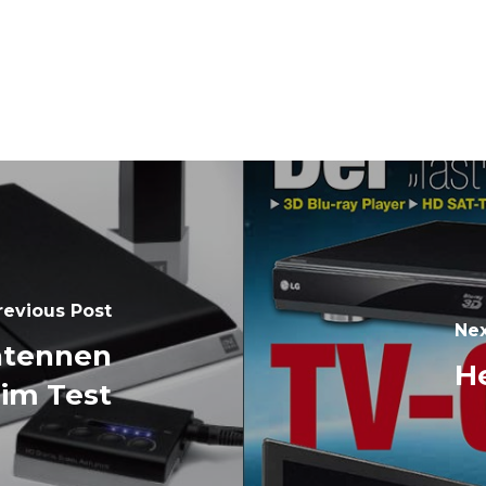
revious Post
Nex
ntennen
He
im Test