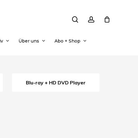
search
account
iv
Über uns
Abo + Shop
Blu-ray + HD DVD Player