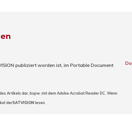
den
Do
TVISION publiziert worden ist, im Portable Document
 des Artikels dar, bspw. mit dem Adobe Acrobat Reader DC. Wenn
kel der
SATVISION
lesen.