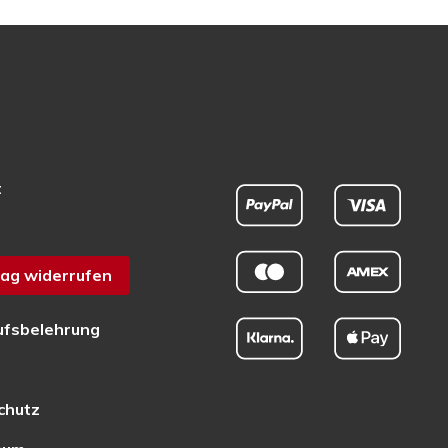
t
ag widerrufen
ufsbelehrung
chutz