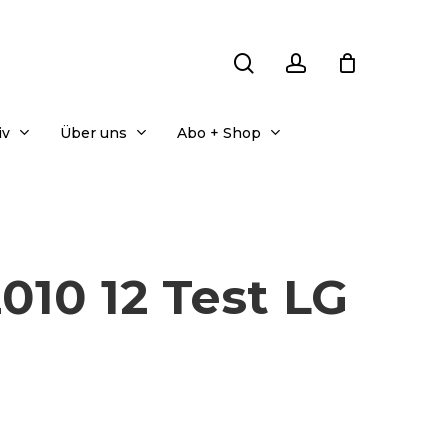
search
account
iv
Über uns
Abo + Shop
010 12 Test LG