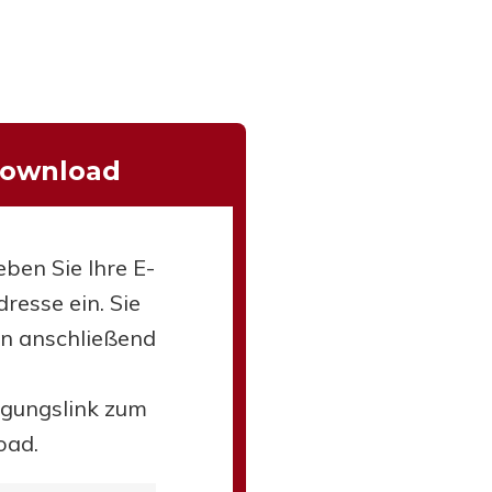
Download
eben Sie Ihre E-
resse ein. Sie
en anschließend
igungslink zum
oad.