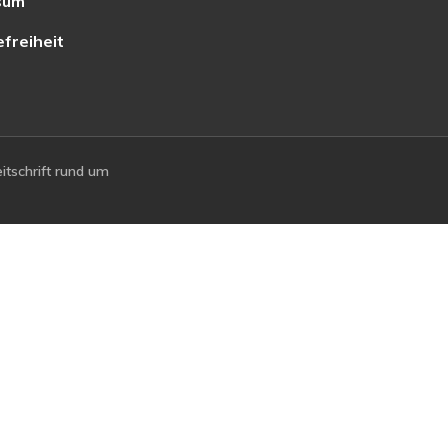
sum
efreiheit
tschrift rund um