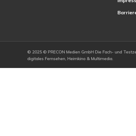
Impres
Barrier
© 2025 © PRECON Medien GmbH Die Fach- und Testzei
digitales Fernsehen, Heimkino & Multimedia.