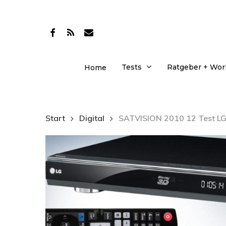
Skip
to
facebook
RSS
email
main
content
Tests
Ratgeber + Wo
Home
Start
Digital
SATVISION 2010 12 Test L