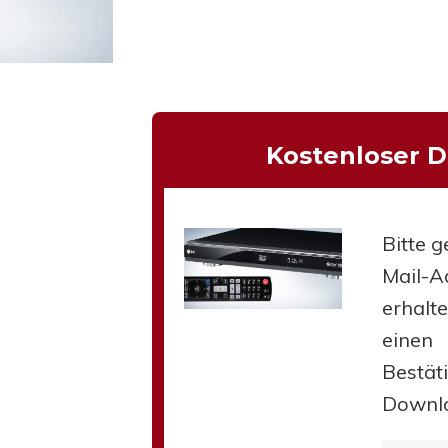
hließen.
Kostenloser 
Bitte g
Mail-Ad
erhalt
einen
Bestät
Downl