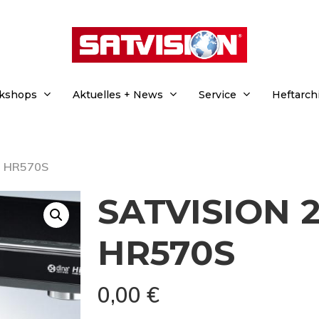
rkshops
Aktuelles + News
Service
Heftarch
G HR570S
SATVISION 2
HR570S
0,00
€