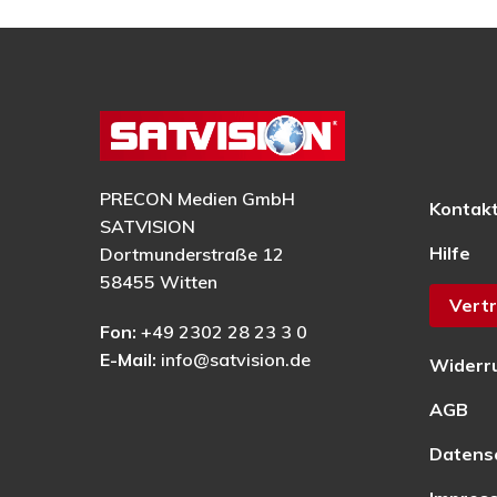
PRECON Medien GmbH
Kontak
SATVISION
Hilfe
Dortmunderstraße 12
58455 Witten
Vertr
Fon:
+49 2302 28 23 3 0
E-Mail:
info@satvision.de
Widerr
AGB
Datens