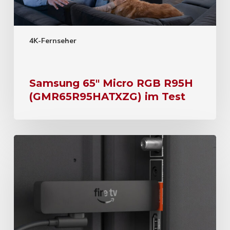
4K-Fernseher
Samsung 65″ Micro RGB R95H
(GMR65R95HATXZG) im Test