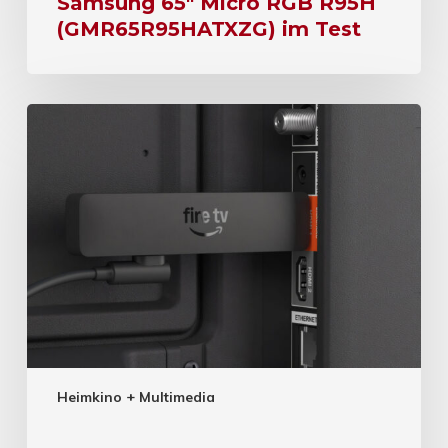
Samsung 65″ Micro RGB R95H
(GMR65R95HATXZG) im Test
Heimkino + Multimedia