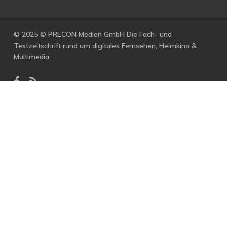
© 2025 © PRECON Medien GmbH Die Fach- und
Testzeitschrift rund um digitales Fernsehen, Heimkino &
Multimedia.
facebook
RSS