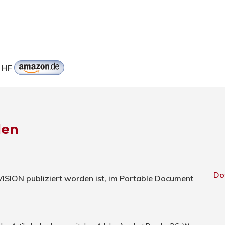
n HF
den
Do
TVISION publiziert worden ist, im Portable Document