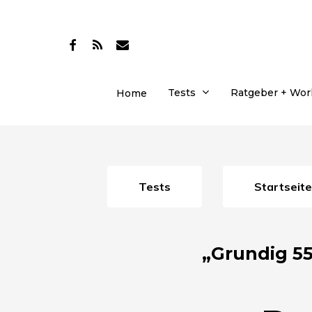
Skip
to
facebook
RSS
email
main
content
Tests
Ratgeber + Wo
Home
Tests
Startseite
„Grundig 55