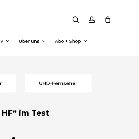
search
account
iv
Über uns
Abo + Shop
r
UHD-Fernseher
 HF“ im Test