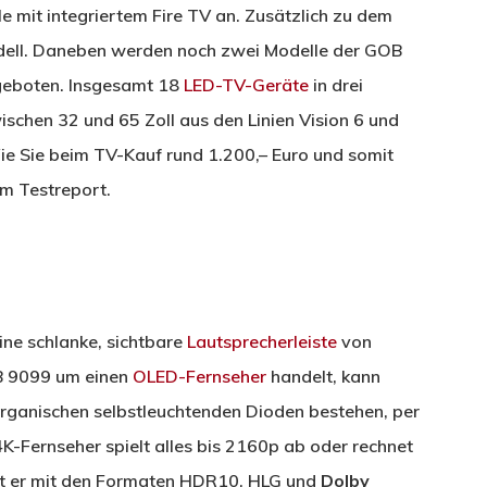
e mit integriertem Fire TV an. Zusätzlich zu dem
odell. Daneben werden noch zwei Modelle der GOB
geboten. Insgesamt 18
LED-TV-Geräte
in drei
schen 32 und 65 Zoll aus den Linien Vision 6 und
Wie Sie beim TV-Kauf rund 1.200,– Euro und somit
im Testreport.
ine schlanke, sichtbare
Lautsprecherleiste
von
OB 9099 um einen
OLED-Fernseher
handelt, kann
s organischen selbstleuchtenden Dioden bestehen, per
-Fernseher spielt alles bis 2160p ab oder rechnet
t er mit den Formaten HDR10, HLG und
Dolby