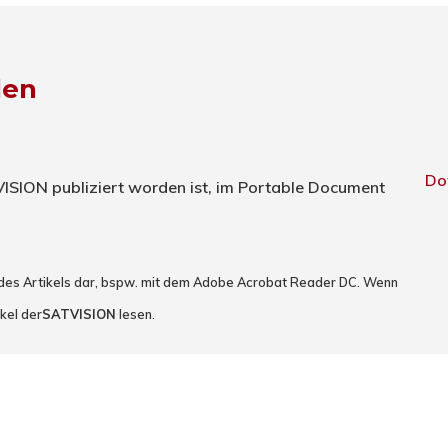
den
Do
TVISION publiziert worden ist, im Portable Document
 des Artikels dar, bspw. mit dem Adobe Acrobat Reader DC. Wenn
kel der
SATVISION
lesen.