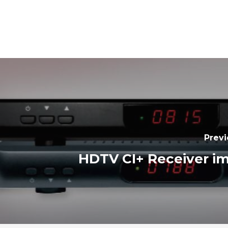
Previ
HDTV CI+ Receiver im