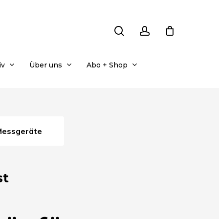
search
account
iv
Über uns
Abo + Shop
-Messgeräte
st