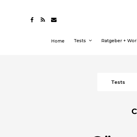
Skip
to
facebook
RSS
email
main
content
Tests
Ratgeber + Wo
Home
Tests
C