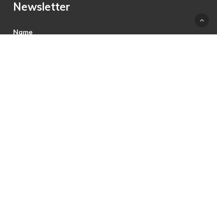
Newsletter
Name
E-Mail
Hiermit akzeptiere ich die Datenschutzbestimmungen.
© 2025 © PRECON Medien GmbH Die Fach- und
Testzeitschrift rund um digitales Fernsehen, Heimkino &
Multimedia.