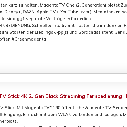
en kurz zu halten. MagentaTV One (2. Generation) bietet Zugr
eo, Disney+, DAZN, Apple TV+, YouTube u.v.m.), Mediatheken 
ste sind ggf. separate Verträge erforderlich.
BEDIENUNG: Schnell & intuitiv mit Tasten, die im dunklen Ra
zum Starten der Lieblings-App(s) und Sprachassistent. Geh
stoffen #Greenmagenta
V Stick 4K 2. Gen Black Streaming Fernbedienung 
Tv-Stick: Mit MagentaTV* 160 öffentliche & private TV-Sende
I-Eingang. Einfach mit dem WLAN verbinden und loslegen. Mit
herplatz.