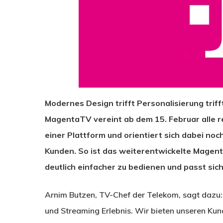
Modernes Design trifft Personalisierung triff
MagentaTV vereint ab dem 15. Februar alle 
einer Plattform und orientiert sich dabei n
Kunden. So ist das weiterentwickelte Magen
deutlich einfacher zu bedienen und passt sic
Arnim Butzen, TV-Chef der Telekom, sagt dazu:
Drücken Sie Enter zum Suchen oder ESC zum Sc
und Streaming Erlebnis. Wir bieten unseren Kun