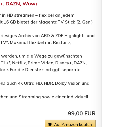
RTL+, DAZN, Wow)
r in HD streamen – flexibel an jedem
 16 GB bietet der MagentaTV Stick (2. Gen.)
 riesiges Archiv von ARD & ZDF Highlights und
TV*. Maximal flexibel mit Restart-,
asst werden, um die Wege zu gewünschten
RTL+*, Netflix, Prime Video, Disney+, DAZN,
re. Für die Dienste sind ggf. separate
 HD auch 4K Ultra HD, HDR, Dolby Vision und
ehen und Streaming sowie einer individuell
99,00 EUR
Auf Amazon kaufen