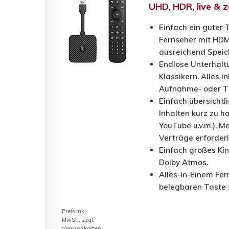
UHD, HDR, live & z
Einfach ein guter 
Fernseher mit HDM
ausreichend Speic
Endlose Unterhaltu
Klassikern. Alles 
Aufnahme- oder Ti
Einfach übersichtl
Inhalten kurz zu ha
YouTube u.v.m.), M
Verträge erforderl
Einfach großes Kin
Dolby Atmos.
Alles-In-Einem Fer
belegbaren Taste 
Preis inkl.
MwSt., zzgl.
Versandkosten