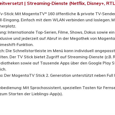
eitversetzt | Streaming-Dienste (Netflix, Disney+, 
Tv-Stick: Mit MagentaTV* 160 öffentliche & private TV-Sende
I-Eingang. Einfach mit dem WLAN verbinden und loslegen. Mit
herplatz.
ng: Internationale Top-Serien, Filme, Shows, Dokus sowie ein
inklusive und jederzeit auf Abruf in der Megathek von Magenta
meshift-Funktion.
ich: Die Schnellstartleiste im Menü kann individuell angep
lten. Der TV Stick bietet Zugriff auf Streaming-Dienste (z.B. 
ediatheken sowie auf Tausende Apps über den Google Play Sto
ich.
o: Der MagentaTV Stick 2. Generation unterstützt neben Full
nbedienung: Mit Sprachassistent, speziellen Tasten für Ferns
zum Starten der Lieblings-App(s).