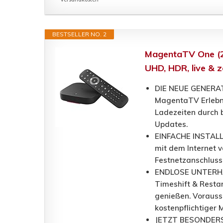
BESTSELLER NO. 2
MagentaTV One (2
UHD, HDR, live & z
DIE NEUE GENERATI
MagentaTV Erlebni
Ladezeiten durch 
Updates.
EINFACHE INSTALLA
mit dem Internet 
Festnetzanschlus
ENDLOSE UNTERHAL
Timeshift & Restar
genießen. Vorauss
kostenpflichtiger
JETZT BESONDERS Ü