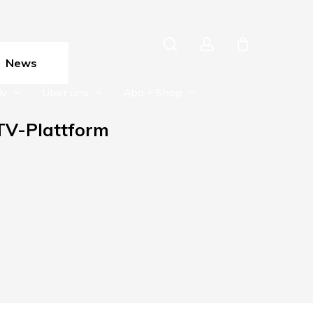
search
account
News
iv
Über uns
Abo + Shop
TV-Plattform