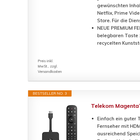
gewünschten Inhalt
Netflix, Prime Vid
Store. Für die Dien
NEUE PREMIUM FERN
belegbaren Taste 
recycelten Kunst
Preis inkl.
MwSt., zzgl.
Versandkosten
BESTSELLER NO. 3
Telekom MagentaT
Einfach ein guter 
Fernseher mit HDM
ausreichend Speic