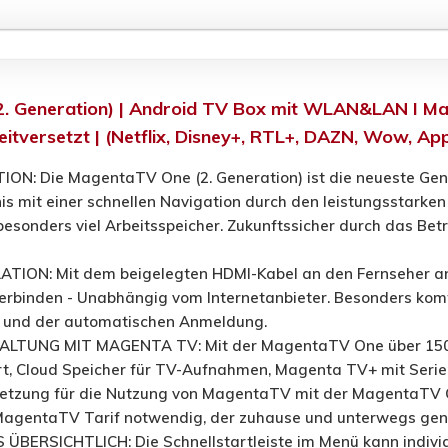
. Generation) | Android TV Box mit WLAN&LAN I M
eitversetzt | (Netflix, Disney+, RTL+, DAZN, Wow, A
ON: Die MagentaTV One (2. Generation) ist die neueste Gen
s mit einer schnellen Navigation durch den leistungsstarke
besonders viel Arbeitsspeicher. Zukunftssicher durch das B
TION: Mit dem beigelegten HDMI-Kabel an den Fernseher an
verbinden - Unabhängig vom Internetanbieter. Besonders ko
s und der automatischen Anmeldung.
TUNG MIT MAGENTA TV: Mit der MagentaTV One über 150+ S
t, Cloud Speicher für TV-Aufnahmen, Magenta TV+ mit Serien,
etzung für die Nutzung von MagentaTV mit der MagentaTV On
 MagentaTV Tarif notwendig, der zuhause und unterwegs gen
BERSICHTLICH: Die Schnellstartleiste im Menü kann indivi