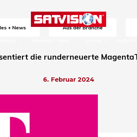
lles + News
Aus der Branche
rkshops
Aktuelles + News
Service
Heftarch
sentiert die runderneuerte Magenta
6. Februar 2024