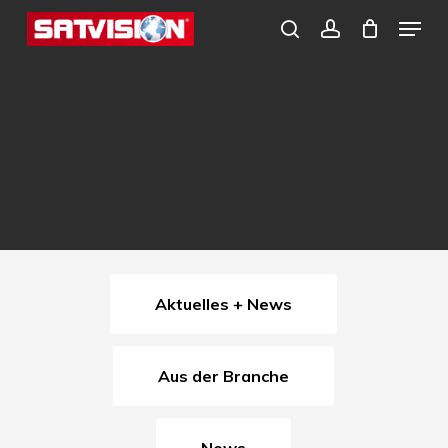
Skip
Menu
search
account
to
Close
main
Menu
content
Aktuelles + News
Aus der Branche
News