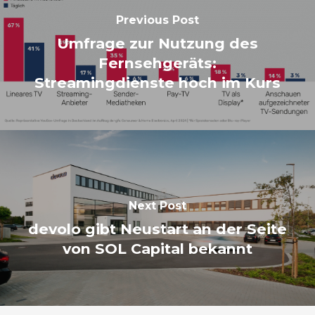
Previous Post
Umfrage zur Nutzung des
Fernsehgeräts:
Streamingdienste hoch im Kurs
Next Post
devolo gibt Neustart an der Seite
von SOL Capital bekannt