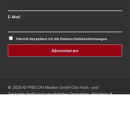
E-Mail
Hiermit akzeptiere ich die Datenschutzbestimmungen.
© 2025 © PRECON Medien GmbH Die Fach- und
Testzeitschrift rund um digitales Fernsehen, Heimkino &
Multimedia.
facebook
RSS