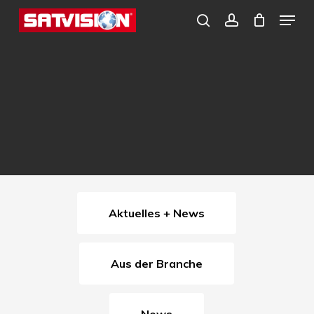
Skip
Menu
search
account
to
Close
main
Menu
content
Aktuelles + News
Aus der Branche
News