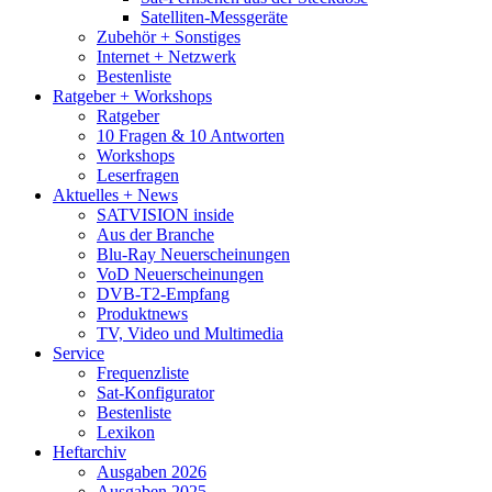
Satelliten-Messgeräte
Zubehör + Sonstiges
Internet + Netzwerk
Bestenliste
Ratgeber + Workshops
Ratgeber
10 Fragen & 10 Antworten
Workshops
Leserfragen
Aktuelles + News
SATVISION inside
Aus der Branche
Blu-Ray Neuerscheinungen
VoD Neuerscheinungen
DVB-T2-Empfang
Produktnews
TV, Video und Multimedia
Service
Frequenzliste
Sat-Konfigurator
Bestenliste
Lexikon
Heftarchiv
Ausgaben 2026
Ausgaben 2025