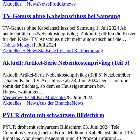
Aktuelles + News
News
Produktnews
TV-Genuss ohne Kabelanschluss bei Samsung
TV-Genuss ohne Kabelanschluss bei Samsung 1. Juli 2024 Ab
heute entfällt das Nebenkostenprivileg. Zukünftig dürfen die Kosten
für den Kabel-TV-Anschluss nicht mehr automatisch auf die…
Tobias Metzger
1. Juli 2024
Aktuelles + News
Startseite
TV- und Radioempfang
Aktuell: Artikel-Serie Nebenkostenprivileg (Teil 5)
Aktuell: Artikel-Serie Nebenkostenprivileg (Teil 5) Netzbetreiber
schalten Kabel-TV-Anschlüsse ab 28. Juni 2024 Der 1. Juli und
somit der Stichtag, ab dem es Hauseigentümern bzw.
Hausverwaltungen…
Medienwerkstatt Kai Münschke
28. Juni 2024
Aktuelles + News
Aus der Branche
News
PŸUR droht mit schwarzem Bildschirm
PŸUR droht mit schwarzem Bildschirm 03. Juni 2024 Tele
Columbus versorgt mehr als drei Millionen Kabelhaushalte mit TV-
Empfang, von denen insgesamt rund 40 Prozent aufgrund…