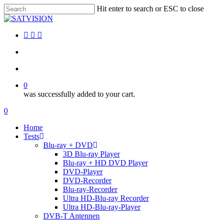
Skip
Hit enter to search or ESC to close
to
Close
main
Search
content
facebook
RSS
email
search
account
0
was successfully added to your cart.
Menu
search
account
0
Menu
Home
Tests
Blu-ray + DVD
3D Blu-ray Player
Blu-ray + HD DVD Player
DVD-Player
DVD-Recorder
Blu-ray-Recorder
Ultra HD-Blu-ray Recorder
Ultra HD-Blu-ray-Player
DVB-T Antennen