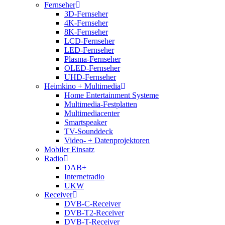
Fernseher
3D-Fernseher
4K-Fernseher
8K-Fernseher
LCD-Fernseher
LED-Fernseher
Plasma-Fernseher
OLED-Fernseher
UHD-Fernseher
Heimkino + Multimedia
Home Entertainment Systeme
Multimedia-Festplatten
Multimediacenter
Smartspeaker
TV-Sounddeck
Video- + Datenprojektoren
Mobiler Einsatz
Radio
DAB+
Internetradio
UKW
Receiver
DVB-C-Receiver
DVB-T2-Receiver
DVB-T-Receiver