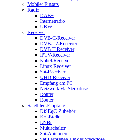
Mobiler Einsatz
Radio
DAB+
Internetradio
UKW
Receiver
DVB-C-Receiver
DVB-T2-Receiver
DVB-T-Receiver
IPTV-Receiver
Kabel-Receiver
Linux-Receiver
Sat-Receiver
UHD-Receiver
Empfang am PC
Netzwerk via Steckdose
Router
Router
Satelliten-Empfang
DiSEqC-Zubehör
Kopfstellen
LNBs
Multischalter
Sat-Antennen
Sat-Fernsehen aus der Steckdose