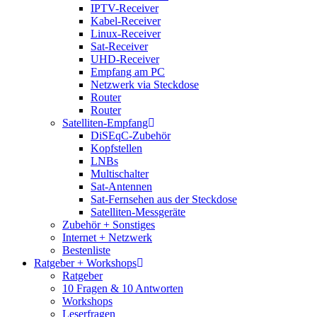
IPTV-Receiver
Kabel-Receiver
Linux-Receiver
Sat-Receiver
UHD-Receiver
Empfang am PC
Netzwerk via Steckdose
Router
Router
Satelliten-Empfang
DiSEqC-Zubehör
Kopfstellen
LNBs
Multischalter
Sat-Antennen
Sat-Fernsehen aus der Steckdose
Satelliten-Messgeräte
Zubehör + Sonstiges
Internet + Netzwerk
Bestenliste
Ratgeber + Workshops
Ratgeber
10 Fragen & 10 Antworten
Workshops
Leserfragen