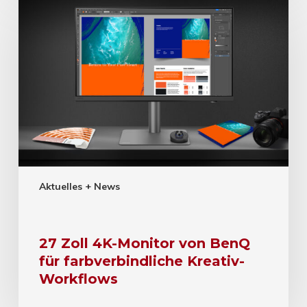
Aktuelles + News
27 Zoll 4K-Monitor von BenQ
für farbverbindliche Kreativ-
Workflows