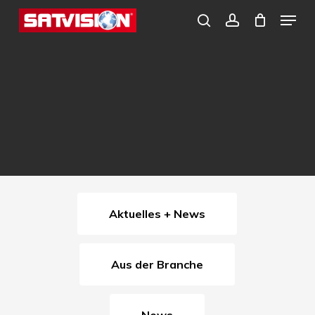
Skip
Menu
search
account
to
Close
main
Menu
content
Aktuelles + News
Aus der Branche
News