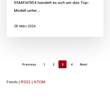
55MXW954 handelt es sich um das Top-
Modell unter…
28. März 2024
Previous
1
2
3
4
Next
Feeds |
RSS2
|
ATOM