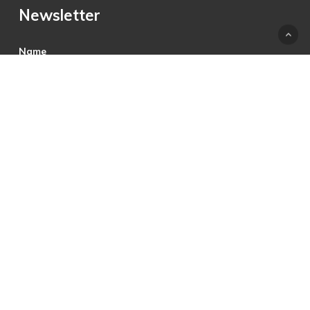
Newsletter
Name
E-Mail
Hiermit akzeptiere ich die Datenschutzbestimmungen.
© 2025 © PRECON Medien GmbH Die Fach- und
Testzeitschrift rund um digitales Fernsehen, Heimkino &
Multimedia.