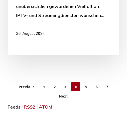
unübersichtlich gewordenen Vielfalt an
IPTV- und Streamingdiensten wünschen…
30. August 2024
Previous
1
2
3
4
5
6
7
Next
Feeds |
RSS2
|
ATOM