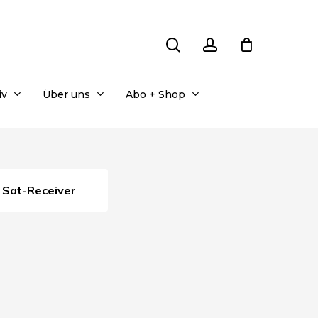
search
account
iv
Über uns
Abo + Shop
Sat-Receiver