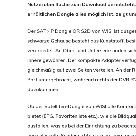
Nutzeroberfläche zum Download bereitsteht.
erhältlichen Dongle alles möglich ist, zeigt u
Der SAT>IP Dongle OR S2D von WISI ist ausges
schwarze Gehäuse besteht aus Kunststoff, besit
verarbeitet. An Ober- und Unterseite finden sich
Innere gewähren. Der kompakte Adapter verfügt 
gleichmäßig auf zwei Seiten verteilen. An der R
Port untergebracht, während rechts der DVB-S2-
dazukommen.
Ob der Satelliten-Dongle von WISI alle Komfor
bietet (EPG, Favoritenliste etc.), wie die Bildq
ausfallen, was es bei der Einrichtung zu beacht
verschlüsselte Sender sichten lassen, zeigt unse