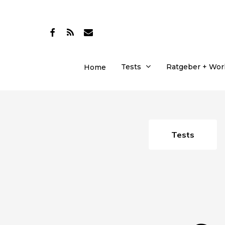
Skip
to
facebook
RSS
email
main
content
Tests
Ratgeber + Wo
Home
Tests