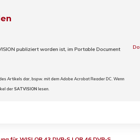
den
Do
TVISION publiziert worden ist, im Portable Document
 des Artikels dar, bspw. mit dem Adobe Acrobat Reader DC. Wenn
ikel der
SATVISION
lesen.
nung für WISI OR 43 DVB-S | OR 46 DVB-S