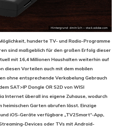
Hintergrund: dmitr1ch – stock.adobe.com
 Möglichkeit, hunderte TV- und Radio-Programme
en sind maßgeblich für den großen Erfolg dieser
uell mit 16,4 Millionen Haushalten weiterhin auf
on diesen Vorteilen auch mit dem mobilen
men ohne entsprechende Verkabelung Gebrauch
it dem SAT>IP Dongle OR S2D von WISI
ia Internet überall ins eigene Zuhause, wodurch
 heimischen Garten abrufen lässt. Einzige
d- und iOS-Geräte verfügbare „TV2Smart“-App,
r Streaming-Devices oder TVs mit Android-