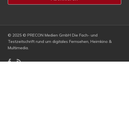
© 2025 © PRECON Medien GmbH Die Fach- und
Testzeitschrift rund um digitales Fernsehen, Heimkino &
Multimedia.
facebook
RSS