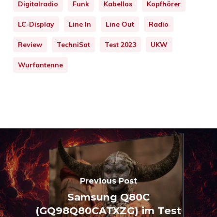
Digitalradio
Funk
Kabellos
Kopfhörer
LC-Display
Line In
Line Out
Radio
Review
TechniSat
Test 2023
UKW
Wurfantenne
Previous Post
Samsung Q80C
(GQ98Q80CATXZG) im Test