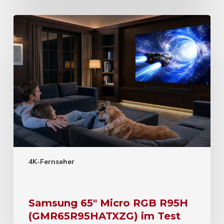
4K-Fernseher
Samsung 65″ Micro RGB R95H
(GMR65R95HATXZG) im Test