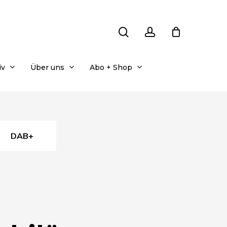
search
account
iv
Über uns
Abo + Shop
DAB+