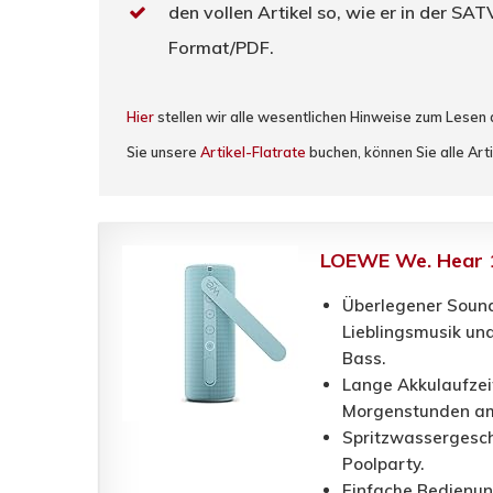
den vollen Artikel so, wie er in der SA
Format/PDF.
Hier
stellen wir alle wesentlichen Hinweise zum Lesen
Sie unsere
Artikel-Flatrate
buchen, können Sie alle Art
LOEWE We. Hear 1,
Überlegener Sound,
Lieblingsmusik un
Bass.
Lange Akkulaufzeit
Morgenstunden am
Spritzwassergeschü
Poolparty.
Einfache Bedienung