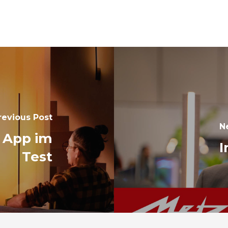
revious Post
N
V App im
I
Test