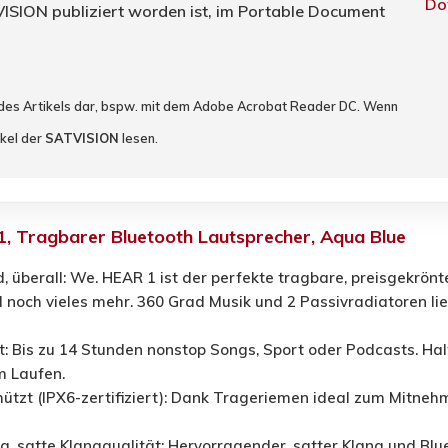
Do
TVISION publiziert worden ist, im Portable Document
 des Artikels dar, bspw. mit dem Adobe Acrobat Reader DC. Wenn
ikel der
SATVISION
lesen.
 Tragbarer Bluetooth Lautsprecher, Aqua Blue
 überall: We. HEAR 1 ist der perfekte tragbare, preisgekrönt
d noch vieles mehr. 360 Grad Musik und 2 Passivradiatoren l
: Bis zu 14 Stunden nonstop Songs, Sport oder Podcasts. Halte
 Laufen.
tzt (IPX6-zertifiziert): Dank Trageriemen ideal zum Mitnehm
, satte Klangqualität: Hervorragender, satter Klang und Blue