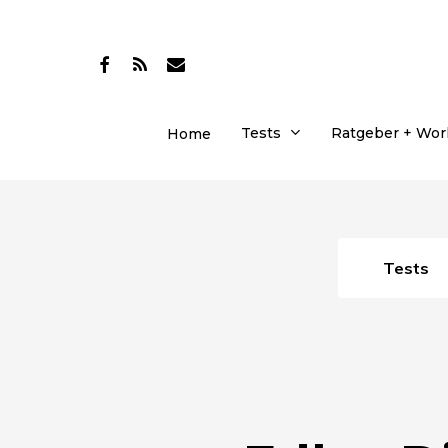
Skip
to
facebook
RSS
email
main
content
Tests
Ratgeber + Wo
Home
Tests