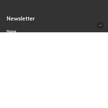
Newsletter
Name
E-Mail
Hiermit akzeptiere ich die Datenschutzbestimmungen.
© 2025 © PRECON Medien GmbH Die Fach- und