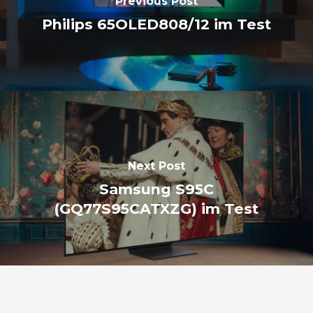
Previous Post
Philips 65OLED808/12 im Test
Next Post
Samsung S95C
(GQ77S95CATXZG) im Test