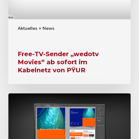
Aktuelles + News
Free-TV-Sender „wedotv
Movies“ ab sofort im
Kabelnetz von PŸUR